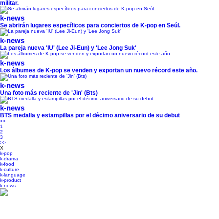
militar.
k-news
Se abrirán lugares específicos para conciertos de K-pop en Seúl.
k-news
La pareja nueva 'IU' (Lee Ji-Eun) y 'Lee Jong Suk'
k-news
Los álbumes de K-pop se venden y exportan un nuevo récord este año.
k-news
Una foto más reciente de 'Jin' (Bts)
k-news
BTS medalla y estampillas por el décimo aniversario de su debut
<<
1
2
3
>>
X
k-pop
k-drama
k-food
k-culture
k-language
k-product
k-news