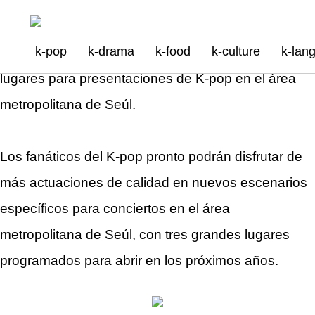
COREASUR
>
k-news
Se abrirán lugares específicos para conciertos de K-pop en
Seúl.
2023-01-04 17:48:05
k-pop
k-drama
k-food
k-culture
k-lan
En los próximos años se abrirán tres grandes
lugares para presentaciones de K-pop en el área
metropolitana de Seúl.
Los fanáticos del K-pop pronto podrán disfrutar de
más actuaciones de calidad en nuevos escenarios
específicos para conciertos en el área
metropolitana de Seúl, con tres grandes lugares
programados para abrir en los próximos años.